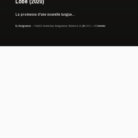
Lobé (2020)
La promesse d'une nouvelle langue...
By
Gangoueus
Posted in
Cameroun
,
Gangoueus
,
Roman
on 19 juillet 2021
0 Comments
Max Lobé, La promesse de Sa Phall’Excellence
Editions Zoé, 2020, 135 pages
« Si vous n’êtes pas d’accord avec la langue que
je vais utiliser pour dire cette histoire, alors
rejoignez-moi seulement ici à Elobi, à la terrasse
du bar de Uncle Godblessyou.
Tout le monde dans le bidonville m’appelle Mista