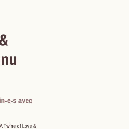
 &
onu
in-e-s avec
 A Twine of Love &