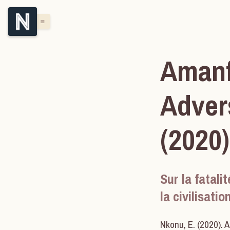
menu
Amanf
Adver
(2020)
Sur la fatali
la civilisati
Nkonu, E. (2020). 