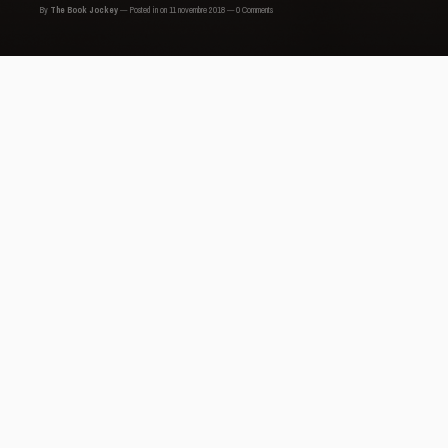
By
The Book Jockey
Posted in
on 11 novembre 2018
0 Comments
Cet espace est dédié à la littérature. Plusieurs critiques et
chroniqueurs s’y expriment librement autour d’oeuvres
littéraires portant sur le continent Africain et sur les
diasporas africaines. Accompagner la production littéraire
des Afriques d’une analyse objective et exigeante, tel est le
projet de cette plateforme.