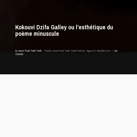
Kokouvi Dzifa Galley ou l’esthétique du
poème minuscule
By
Jean-Paul Tooh Tooh
Posted in
Jean Paul Tooh-Tooh
,
Poésie
,
Togo
on 23 décembre 2020
One
Comment
Par Jean-Paul Tooh-Tooh
Kokouvi Dzifa Galley ou l’esthétique du