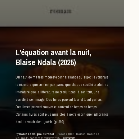
L'équation avant la nuit,
Blaise Ndala (2025)
Du haut de ma très modeste connaissance du sujet, je voudrais
te répondre que ce n’est pas parce que chaque société produit sa
littérature que la littérature ne produit pas, à son tour, une
société à son image. Des livres peuvent tuer et tuent parfois.
Des livres peuvent sauver et sauvent de temps en temps.
Certains livres sont plus nuisibles à notre esprit que l’ignorance
dont ils voudraient guérir. (p. 390)
By
Sonia Le Moigne-Euzenot
Posted in
RDC
,
Roman
,
Sonia Le
Moigne Euzenot
on 10 septembre 2025
0 Comments