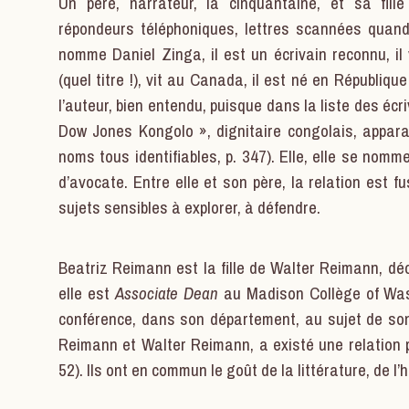
Un père, narrateur, la cinquantaine, et sa fill
répondeurs téléphoniques, lettres scannées quand i
nomme Daniel Zinga, il est un écrivain reconnu, il 
(quel titre !), vit au Canada, il est né en Républi
l’auteur, bien entendu, puisque dans la liste des écr
Dow Jones Kongolo », dignitaire congolais, appar
noms tous identifiables, p. 347). Elle, elle se nomme
d’avocate. Entre elle et son père, la relation est f
sujets sensibles à explorer, à défendre.
Beatriz Reimann est la fille de Walter Reimann, déc
elle est
Associate Dean
au Madison Collège of Wash
conférence, dans son département, au sujet de son 
Reimann et Walter Reimann, a existé une relation p
52). Ils ont en commun le goût de la littérature, de l’