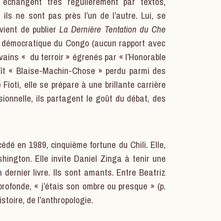
e échangent très régulièrement par textos,
ls ne sont pas près l’un de l’autre. Lui, se
vient de publier
La Dernière Tentation du Che
que démocratique du Congo (aucun rapport avec
ivains « du terroir » égrenés par « l’Honorable
aît « Blaise-Machin-Chose » perdu parmi des
 Fioti, elle se prépare à une brillante carrière
usionnelle, ils partagent le goût du débat, des
édé en 1989, cinquième fortune du Chili. Elle,
ington. Elle invite Daniel Zinga à tenir une
dernier livre. Ils sont amants. Entre Beatriz
rofonde, « j’étais son ombre ou presque » (p.
histoire, de l’anthropologie.