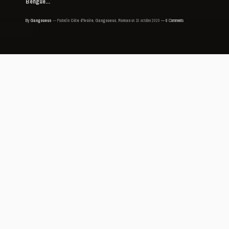
Bengue...
By
Gangoueus
Posted in
Côte d'Ivoire
,
Gangoueus
,
Roman
on 15 octobre 2020
0 Comments
Abobo Marley
, Yaya Diomandé
Editions JC Lattes, 2020
Prix RFI – Voix d’Afriques
L’intérêt de la littérature, c’est le voyage du
lecteur vissé sur un rocking-chair. Ce trip prend
des formes différentes. On peut se promener
dans la tête de son voisin de palier qui écrit de