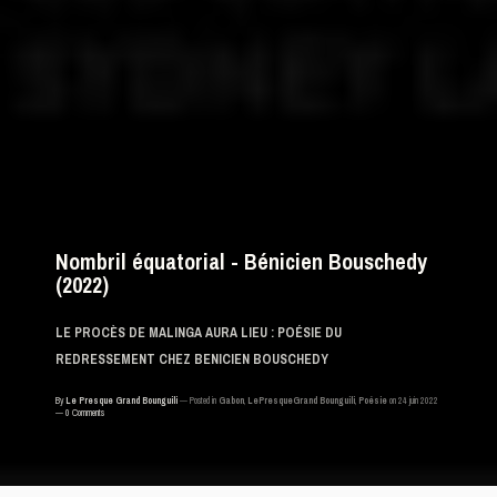
Nombril équatorial - Bénicien Bouschedy
(2022)
LE PROCÈS DE MALINGA AURA LIEU : POÉSIE DU
REDRESSEMENT CHEZ BENICIEN BOUSCHEDY
By
Le Presque Grand Bounguili
Posted in
Gabon
,
LePresqueGrand Bounguili
,
Poésie
on 24 juin 2022
0 Comments