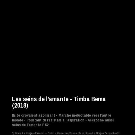
Les seins de l'amante - Timba Bema
(2018)
Ils te croyaient agonisant -
Marche inéluctable vers l’autre
monde -
Pourtant tu résistais à l’aspiration -
Accroché aussi
seins de l’amante
P.52
By
Sonia Le Moigne-Euzenot
Posted in
Cameroun
,
Poésie
,
Récit
,
Sonia Le Moigne Euzenot
on 31