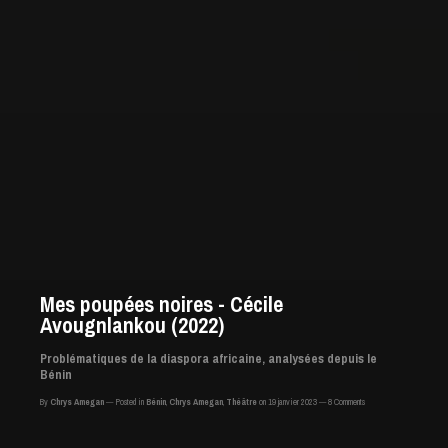
Mes poupées noires - Cécile
Avougnlankou (2022)
Problématiques de la diaspora africaine, analysées depuis le
Bénin
By
Chrys Amegan
Posted in
Bénin
,
Chrys Amegan
,
Théâtre
on 19 janvier 2023
8 Comments