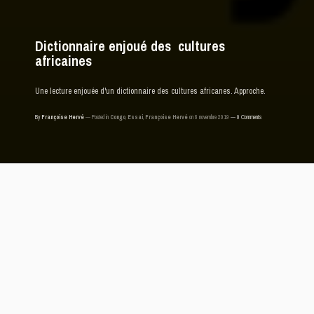
Dictionnaire enjoué des cultures
africaines
Une lecture enjouée d'un dictionnaire des cultures africanes. Approche.
By
Françoise Hervé
Posted in
Congo
,
Essai
,
Françoise Hervé
on 8 novembre 2019
0 Comments
L comme LIBERTE
Les auteurs nous préviennent dès la préface,